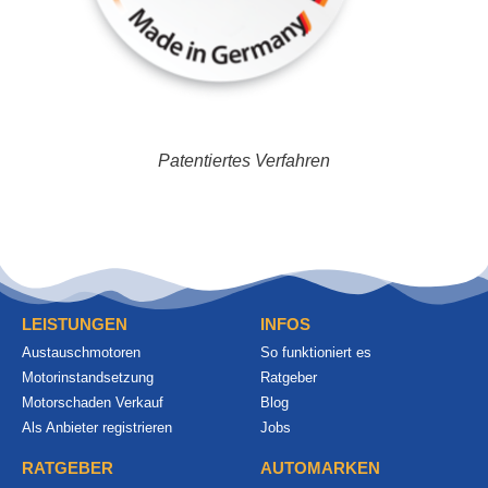
Patentiertes Verfahren
LEISTUNGEN
INFOS
Austauschmotoren
So funktioniert es
Motorinstandsetzung
Ratgeber
Motorschaden Verkauf
Blog
Als Anbieter registrieren
Jobs
RATGEBER
AUTOMARKEN