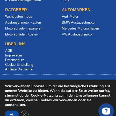
Als Anbieter registrieren
Jobs
RATGEBER
AUTOMARKEN
Wichtigsten Tipps
Audi Motor
Austauschmotor kaufen
BMW Austauschmotor
Motorschaden reparieren
Mercedes Motorschaden
Motorschaden Kosten
VW Austauschmotor
ÜBER UNS
AGB
Impressum
Datenschutz
Cookie Einstellung
Affiliate Disclaimer
Wir verwenden Cookies, um dir die bestmögliche Erfahrung auf
unserer Website zu bieten. Wenn du auf der Seite weiter surfst,
stimmst du der Cookie-Nutzung zu. In den
Einstellungen
kannst
du erfahren, welche Cookies wir verwenden oder sie
© 2024 info@motorschadenvergleich.de
ausschalten.
GDPR Cookie-Banner schließen
ok