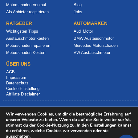
Motorschaden Verkauf
Blog
Als Anbieter registrieren
Jobs
RATGEBER
AUTOMARKEN
Wichtigsten Tipps
Audi Motor
Austauschmotor kaufen
BMW Austauschmotor
Motorschaden reparieren
Mercedes Motorschaden
Motorschaden Kosten
VW Austauschmotor
ÜBER UNS
AGB
Impressum
Datenschutz
Cookie Einstellung
Affiliate Disclaimer
Wir verwenden Cookies, um dir die bestmögliche Erfahrung auf
unserer Website zu bieten. Wenn du auf der Seite weiter surfst,
stimmst du der Cookie-Nutzung zu. In den
Einstellungen
kannst
du erfahren, welche Cookies wir verwenden oder sie
© 2024 info@motorschadenvergleich.de
ausschalten.