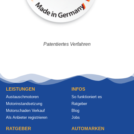
Patentiertes Verfahren
LEISTUNGEN
INFOS
Austauschmotoren
So funktioniert es
Motorinstandsetzung
Ratgeber
Motorschaden Verkauf
Blog
Als Anbieter registrieren
Jobs
RATGEBER
AUTOMARKEN