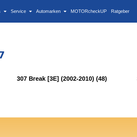
s
Service
Automarken
MOTORcheckUP
Ratgeber
7
307 Break [3E] (2002-2010)
(48)