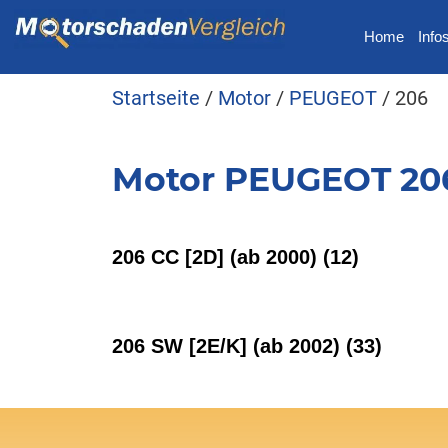
Home
Info
Startseite
/
Motor
/
PEUGEOT
/ 206
Motor PEUGEOT 20
206 CC [2D] (ab 2000)
(12)
206 SW [2E/K] (ab 2002)
(33)