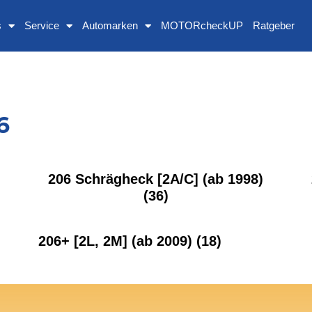
s
Service
Automarken
MOTORcheckUP
Ratgeber
6
206 Schrägheck [2A/C] (ab 1998)
(36)
206+ [2L, 2M] (ab 2009)
(18)