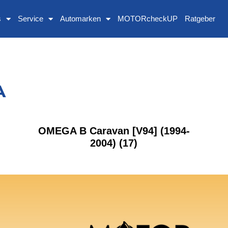
s
Service
Automarken
MOTORcheckUP
Ratgeber
A
OMEGA B Caravan [V94] (1994-
2004)
(17)