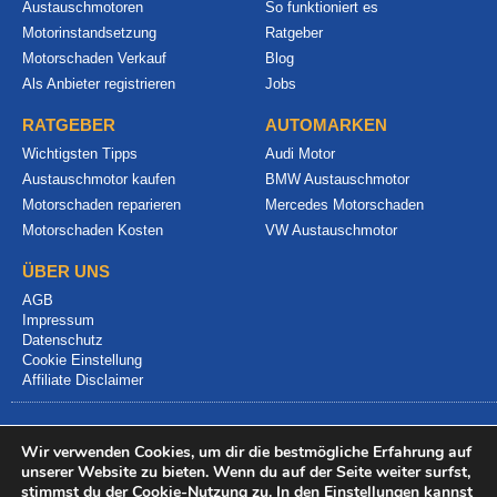
Austauschmotoren
So funktioniert es
Motorinstandsetzung
Ratgeber
Motorschaden Verkauf
Blog
Als Anbieter registrieren
Jobs
RATGEBER
AUTOMARKEN
Wichtigsten Tipps
Audi Motor
Austauschmotor kaufen
BMW Austauschmotor
Motorschaden reparieren
Mercedes Motorschaden
Motorschaden Kosten
VW Austauschmotor
ÜBER UNS
AGB
Impressum
Datenschutz
Cookie Einstellung
Affiliate Disclaimer
Wir verwenden Cookies, um dir die bestmögliche Erfahrung auf
unserer Website zu bieten. Wenn du auf der Seite weiter surfst,
stimmst du der Cookie-Nutzung zu. In den
Einstellungen
kannst