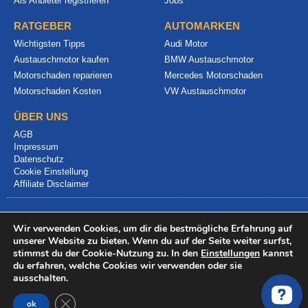
Als Anbieter registrieren
Jobs
RATGEBER
AUTOMARKEN
Wichtigsten Tipps
Audi Motor
Austauschmotor kaufen
BMW Austauschmotor
Motorschaden reparieren
Mercedes Motorschaden
Motorschaden Kosten
VW Austauschmotor
ÜBER UNS
AGB
Impressum
Datenschutz
Cookie Einstellung
Affiliate Disclaimer
Wir verwenden Cookies, um dir die bestmögliche Erfahrung auf
unserer Website zu bieten. Wenn du auf der Seite weiter surfst,
stimmst du der Cookie-Nutzung zu. In den
Einstellungen
kannst
du erfahren, welche Cookies wir verwenden oder sie
© 2024 info@motorschadenvergleich.de
ausschalten.
GDPR Cookie-Banner schließen
ok