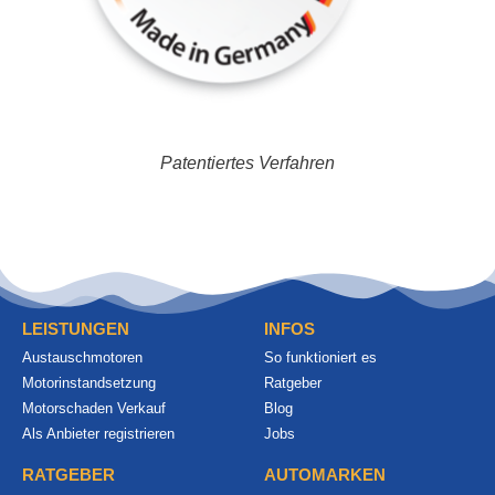
Patentiertes Verfahren
LEISTUNGEN
INFOS
Austauschmotoren
So funktioniert es
Motorinstandsetzung
Ratgeber
Motorschaden Verkauf
Blog
Als Anbieter registrieren
Jobs
RATGEBER
AUTOMARKEN