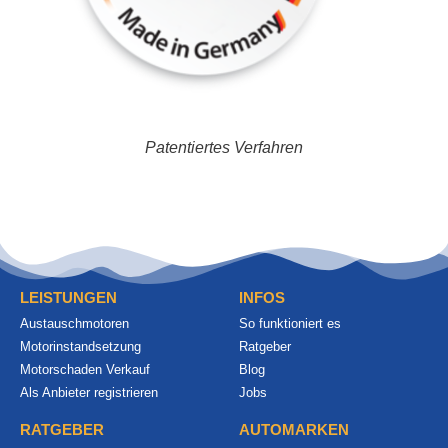
Patentiertes Verfahren
LEISTUNGEN
INFOS
Austauschmotoren
So funktioniert es
Motorinstandsetzung
Ratgeber
Motorschaden Verkauf
Blog
Als Anbieter registrieren
Jobs
RATGEBER
AUTOMARKEN