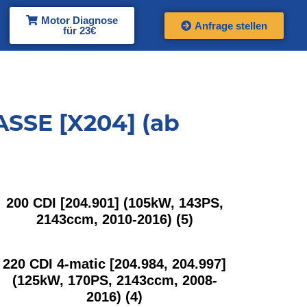
Motor Diagnose
Anfrage stellen
für 23€
SSE [X204] (ab
200 CDI [204.901] (105kW, 143PS,
2143ccm, 2010-2016)
(5)
220 CDI 4-matic [204.984, 204.997]
(125kW, 170PS, 2143ccm, 2008-
2016)
(4)