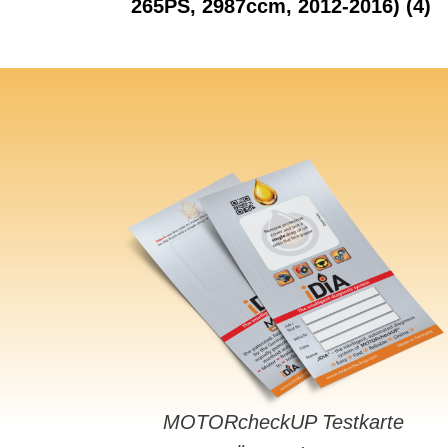
265PS, 2987ccm, 2012-2016)
(4)
MOTORcheckUP Testkarte