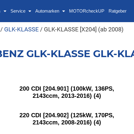
s
Service
Automarken
MOTORcheckUP
Ratgeber
/
GLK-KLASSE
/ GLK-KLASSE [X204] (ab 2008)
ENZ GLK-KLASSE GLK-KLA
200 CDI [204.901] (100kW, 136PS,
2143ccm, 2013-2016)
(4)
220 CDI [204.902] (125kW, 170PS,
2143ccm, 2008-2016)
(4)