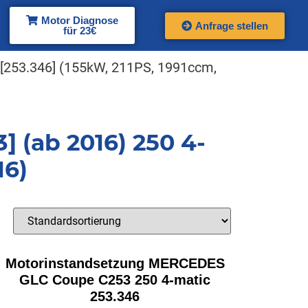
Motor Diagnose
Anfrage stellen
für 23€
 [253.346] (155kW, 211PS, 1991ccm,
(ab 2016) 250 4-
16)
Motorinstandsetzung MERCEDES
GLC Coupe C253 250 4-matic
253.346