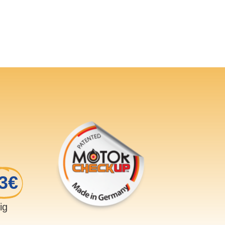
3€
sig