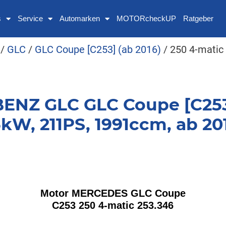
s
Service
Automarken
MOTORcheckUP
Ratgeber
/
GLC
/
GLC Coupe [C253] (ab 2016)
/ 250 4-matic
NZ GLC GLC Coupe [C253] 
5kW, 211PS, 1991ccm, ab 20
Motor MERCEDES GLC Coupe
C253 250 4-matic 253.346