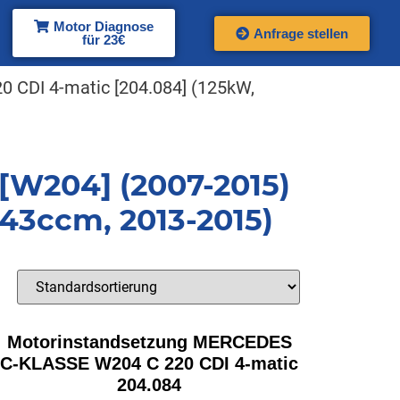
Motor Diagnose
Anfrage stellen
für 23€
20 CDI 4-matic [204.084] (125kW,
W204] (2007-2015)
143ccm, 2013-2015)
Motorinstandsetzung MERCEDES
C-KLASSE W204 C 220 CDI 4-matic
204.084