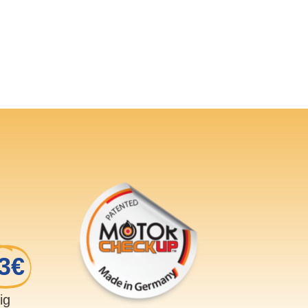
3€
sig