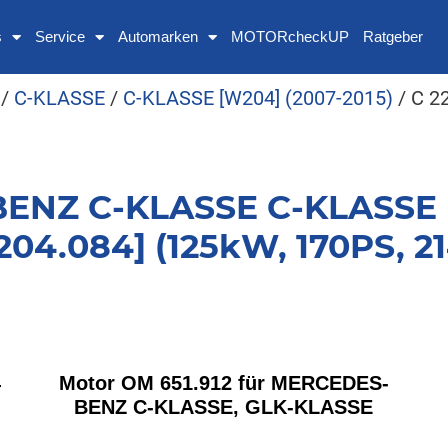
s
Service
Automarken
MOTORcheckUP
Ratgeber
/
C-KLASSE
/
C-KLASSE [W204] (2007-2015)
/ C 2
ENZ C-KLASSE C-KLASSE [
204.084] (125kW, 170PS, 2
4
Motor OM 651.912 für MERCEDES-
BENZ C-KLASSE, GLK-KLASSE