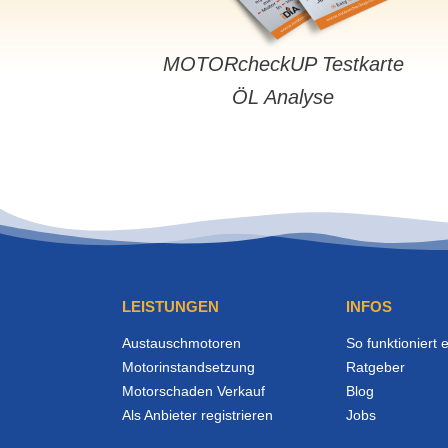
MOTORcheckUP Testkarte
ÖL Analyse
LEISTUNGEN
INFOS
Austauschmotoren
So funktioniert 
Motorinstandsetzung
Ratgeber
Motorschaden Verkauf
Blog
Als Anbieter registrieren
Jobs