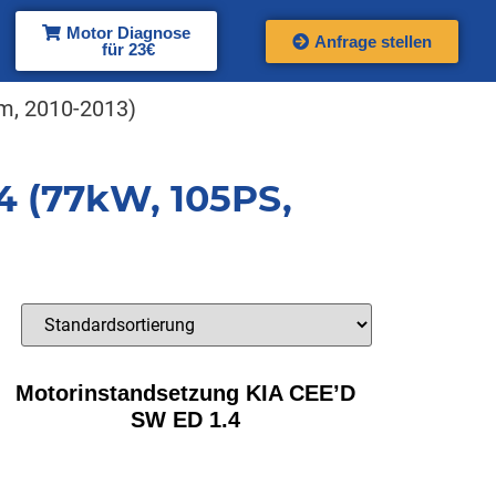
Motor Diagnose
Anfrage stellen
für 23€
m, 2010-2013)
4 (77kW, 105PS,
Motorinstandsetzung KIA CEE’D
SW ED 1.4