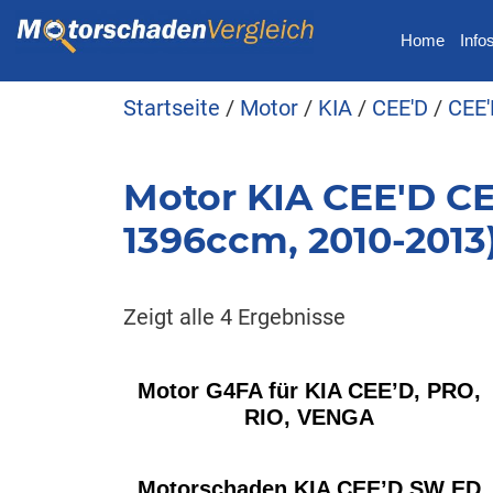
Home
Info
Startseite
/
Motor
/
KIA
/
CEE'D
/
CEE'
Motor KIA CEE'D CE
1396ccm, 2010-2013
Zeigt alle 4 Ergebnisse
Motor G4FA für KIA CEE’D, PRO,
RIO, VENGA
Motorschaden KIA CEE’D SW ED