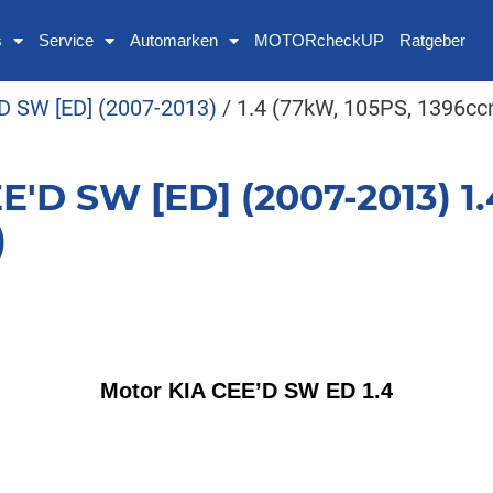
s
Service
Automarken
MOTORcheckUP
Ratgeber
D SW [ED] (2007-2013)
/ 1.4 (77kW, 105PS, 1396cc
E'D SW [ED] (2007-2013) 1.
)
Motor KIA CEE’D SW ED 1.4