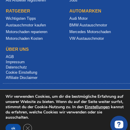
Als Anbieter registrieren
Jobs
RATGEBER
AUTOMARKEN
Wichtigsten Tipps
Audi Motor
Austauschmotor kaufen
BMW Austauschmotor
Motorschaden reparieren
Mercedes Motorschaden
Motorschaden Kosten
VW Austauschmotor
ÜBER UNS
AGB
Impressum
Datenschutz
Cookie Einstellung
Affiliate Disclaimer
Wir verwenden Cookies, um dir die bestmögliche Erfahrung auf
unserer Website zu bieten. Wenn du auf der Seite weiter surfst,
stimmst du der Cookie-Nutzung zu. In den
Einstellungen
kannst
du erfahren, welche Cookies wir verwenden oder sie
© 2024 info@motorschadenvergleich.de
ausschalten.
GDPR Cookie-Banner schließen
ok