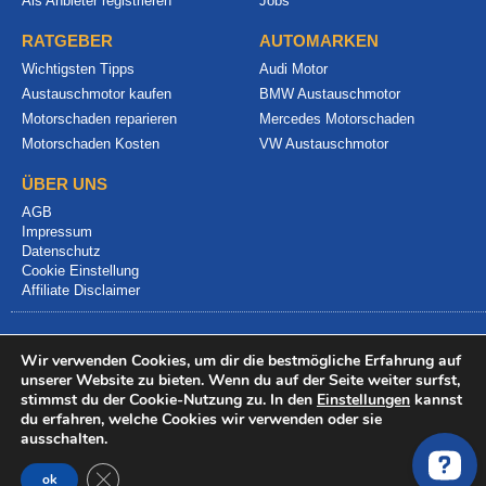
Als Anbieter registrieren
Jobs
RATGEBER
AUTOMARKEN
Wichtigsten Tipps
Audi Motor
Austauschmotor kaufen
BMW Austauschmotor
Motorschaden reparieren
Mercedes Motorschaden
Motorschaden Kosten
VW Austauschmotor
ÜBER UNS
AGB
Impressum
Datenschutz
Cookie Einstellung
Affiliate Disclaimer
Wir verwenden Cookies, um dir die bestmögliche Erfahrung auf
unserer Website zu bieten. Wenn du auf der Seite weiter surfst,
stimmst du der Cookie-Nutzung zu. In den
Einstellungen
kannst
du erfahren, welche Cookies wir verwenden oder sie
© 2024 info@motorschadenvergleich.de
ausschalten.
GDPR Cookie-Banner schließen
ok