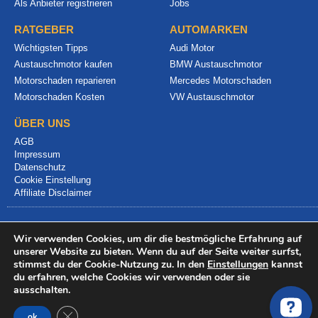
Als Anbieter registrieren
Jobs
RATGEBER
AUTOMARKEN
Wichtigsten Tipps
Audi Motor
Austauschmotor kaufen
BMW Austauschmotor
Motorschaden reparieren
Mercedes Motorschaden
Motorschaden Kosten
VW Austauschmotor
ÜBER UNS
AGB
Impressum
Datenschutz
Cookie Einstellung
Affiliate Disclaimer
Wir verwenden Cookies, um dir die bestmögliche Erfahrung auf
unserer Website zu bieten. Wenn du auf der Seite weiter surfst,
stimmst du der Cookie-Nutzung zu. In den
Einstellungen
kannst
du erfahren, welche Cookies wir verwenden oder sie
© 2024 info@motorschadenvergleich.de
ausschalten.
GDPR Cookie-Banner schließen
ok