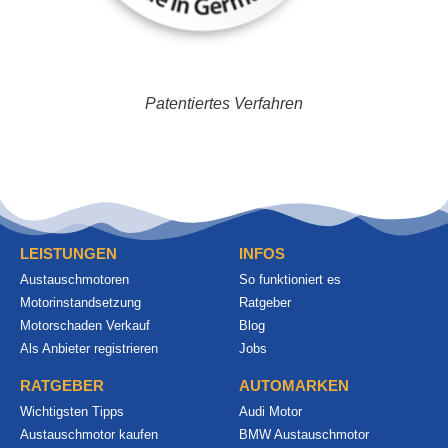
Patentiertes Verfahren
LEISTUNGEN
INFOS
Austauschmotoren
So funktioniert es
Motorinstandsetzung
Ratgeber
Motorschaden Verkauf
Blog
Als Anbieter registrieren
Jobs
RATGEBER
AUTOMARKEN
Wichtigsten Tipps
Audi Motor
Austauschmotor kaufen
BMW Austauschmotor