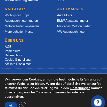
Als Anbieter registrieren
Jobs
RATGEBER
AUTOMARKEN
Wichtigsten Tipps
Audi Motor
Austauschmotor kaufen
BMW Austauschmotor
Motorschaden reparieren
Mercedes Motorschaden
Motorschaden Kosten
VW Austauschmotor
ÜBER UNS
AGB
Impressum
Datenschutz
Cookie Einstellung
Affiliate Disclaimer
Wir verwenden Cookies, um dir die bestmögliche Erfahrung auf
unserer Website zu bieten. Wenn du auf der Seite weiter surfst,
stimmst du der Cookie-Nutzung zu. In den
Einstellungen
kannst
du erfahren, welche Cookies wir verwenden oder sie
© 2024 info@motorschadenvergleich.de
ausschalten.
GDPR Cookie-Banner schließen
ok