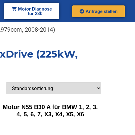
Motor Diagnose
Anfrage stellen
für 23€
 2979ccm, 2008-2014)
 xDrive (225kW,
Motor N55 B30 A für BMW 1, 2, 3,
4, 5, 6, 7, X3, X4, X5, X6