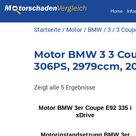
Home
Info
Startseite
/
Motor
/
BMW
/
3
/
3 Coup
Motor BMW 3 3 Coup
306PS, 2979ccm, 2
Zeigt alle 5 Ergebnisse
Motor BMW 3er Coupe E92 335 i
xDrive
Motorinstandsetzung BMW 3er