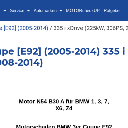
s
Service
Automarken
MOTORcheckUP
Ratgeber
e [E92] (2005-2014)
/ 335 i xDrive (225kW, 306PS,
e [E92] (2005-2014) 335 i
008-2014)
Motor N54 B30 A für BMW 1, 3, 7,
X6, Z4
Motorschaden BMW 3er Coupe E92