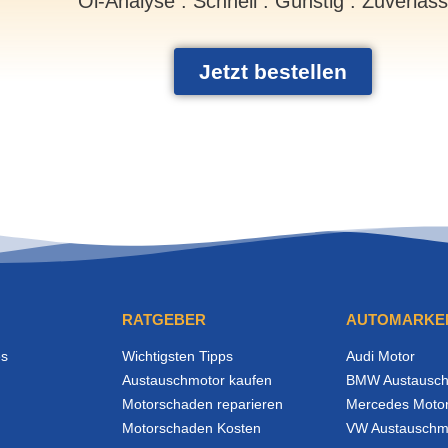
Öl-Analyse . Schnell . Günstig . Zuverläs
Jetzt bestellen
RATGEBER
AUTOMARKE
es
Wichtigsten Tipps
Audi Motor
Austauschmotor kaufen
BMW Austausch
Motorschaden reparieren
Mercedes Moto
Motorschaden Kosten
VW Austauschm