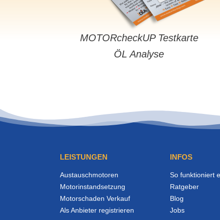
MOTORcheckUP Testkarte
ÖL Analyse
LEISTUNGEN
INFOS
Austauschmotoren
So funktioniert 
Motorinstandsetzung
Ratgeber
Motorschaden Verkauf
Blog
Als Anbieter registrieren
Jobs