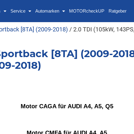
s
Service
Automarken
MOTORcheckUP
Ratgeber
ortback [8TA] (2009-2018)
/ 2.0 TDI (105kW, 143PS
portback [8TA] (2009-2018
09-2018)
Motor CAGA für AUDI A4, A5, Q5
Motor CMFA für AUDI A4, A5