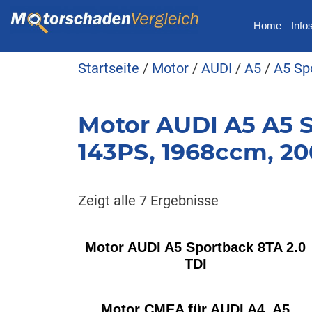
Home
Info
Startseite
/
Motor
/
AUDI
/
A5
/
A5 Sp
Motor AUDI A5 A5 S
143PS, 1968ccm, 20
Zeigt alle 7 Ergebnisse
Motor AUDI A5 Sportback 8TA 2.0
TDI
Motor CMEA für AUDI A4, A5