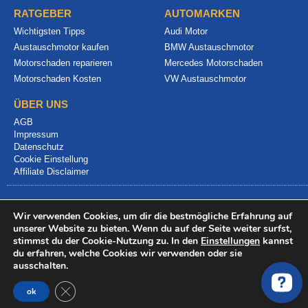
RATGEBER
AUTOMARKEN
Wichtigsten Tipps
Audi Motor
Austauschmotor kaufen
BMW Austauschmotor
Motorschaden reparieren
Mercedes Motorschaden
Motorschaden Kosten
VW Austauschmotor
ÜBER UNS
AGB
Impressum
Datenschutz
Cookie Einstellung
Affiliate Disclaimer
Wir verwenden Cookies, um dir die bestmögliche Erfahrung auf
unserer Website zu bieten. Wenn du auf der Seite weiter surfst,
stimmst du der Cookie-Nutzung zu. In den
Einstellungen
kannst
du erfahren, welche Cookies wir verwenden oder sie
© 2024 info@motorschadenvergleich.de
ausschalten.
GDPR Cookie-Banner schließen
ok