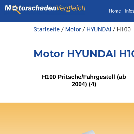
Home
Info
Startseite
/
Motor
/
HYUNDAI
/ H100
Motor HYUNDAI H1
H100 Pritsche/Fahrgestell (ab
2004)
(4)