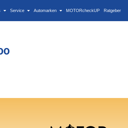
s
Service
Automarken
MOTORcheckUP
Ratgeber
00