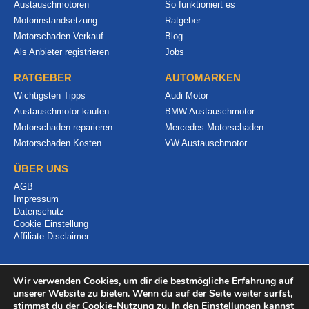
Austauschmotoren
So funktioniert es
Motorinstandsetzung
Ratgeber
Motorschaden Verkauf
Blog
Als Anbieter registrieren
Jobs
RATGEBER
AUTOMARKEN
Wichtigsten Tipps
Audi Motor
Austauschmotor kaufen
BMW Austauschmotor
Motorschaden reparieren
Mercedes Motorschaden
Motorschaden Kosten
VW Austauschmotor
ÜBER UNS
AGB
Impressum
Datenschutz
Cookie Einstellung
Affiliate Disclaimer
Wir verwenden Cookies, um dir die bestmögliche Erfahrung auf
unserer Website zu bieten. Wenn du auf der Seite weiter surfst,
stimmst du der Cookie-Nutzung zu. In den
Einstellungen
kannst