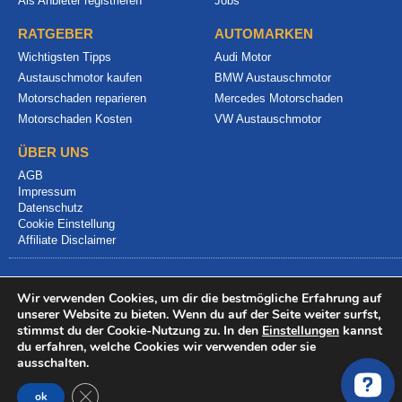
Als Anbieter registrieren
Jobs
RATGEBER
AUTOMARKEN
Wichtigsten Tipps
Audi Motor
Austauschmotor kaufen
BMW Austauschmotor
Motorschaden reparieren
Mercedes Motorschaden
Motorschaden Kosten
VW Austauschmotor
ÜBER UNS
AGB
Impressum
Datenschutz
Cookie Einstellung
Affiliate Disclaimer
Wir verwenden Cookies, um dir die bestmögliche Erfahrung auf
unserer Website zu bieten. Wenn du auf der Seite weiter surfst,
stimmst du der Cookie-Nutzung zu. In den
Einstellungen
kannst
du erfahren, welche Cookies wir verwenden oder sie
© 2024 info@motorschadenvergleich.de
ausschalten.
GDPR Cookie-Banner schließen
ok