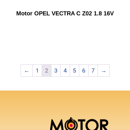
Motor OPEL VECTRA C Z02 1.8 16V
←
1
2
3
4
5
6
7
→