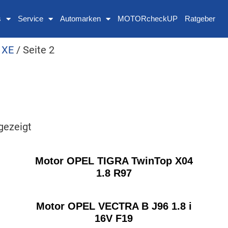
s
Service
Automarken
MOTORcheckUP
Ratgeber
 XE
/ Seite 2
gezeigt
Motor OPEL TIGRA TwinTop X04
1.8 R97
Motor OPEL VECTRA B J96 1.8 i
16V F19