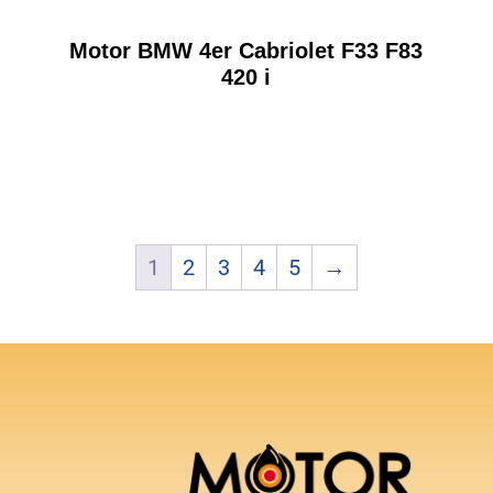
Motor BMW 4er Cabriolet F33 F83
420 i
1
2
3
4
5
→