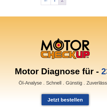
←
1
2
Motor Diagnose für -
2
Öl-Analyse . Schnell . Günstig . Zuverläs
Jetzt bestellen