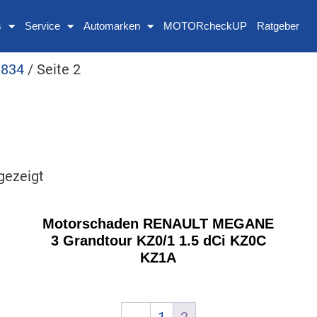
s
Service
Automarken
MOTORcheckUP
Ratgeber
 834
/ Seite 2
gezeigt
Motorschaden RENAULT MEGANE
3 Grandtour KZ0/1 1.5 dCi KZ0C
KZ1A