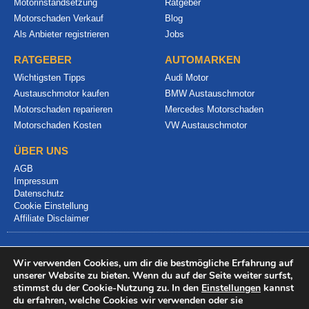
Motorinstandsetzung
Ratgeber
Motorschaden Verkauf
Blog
Als Anbieter registrieren
Jobs
RATGEBER
AUTOMARKEN
Wichtigsten Tipps
Audi Motor
Austauschmotor kaufen
BMW Austauschmotor
Motorschaden reparieren
Mercedes Motorschaden
Motorschaden Kosten
VW Austauschmotor
ÜBER UNS
AGB
Impressum
Datenschutz
Cookie Einstellung
Affiliate Disclaimer
Wir verwenden Cookies, um dir die bestmögliche Erfahrung auf
unserer Website zu bieten. Wenn du auf der Seite weiter surfst,
stimmst du der Cookie-Nutzung zu. In den
Einstellungen
kannst
du erfahren, welche Cookies wir verwenden oder sie
© 2024 info@motorschadenvergleich.de