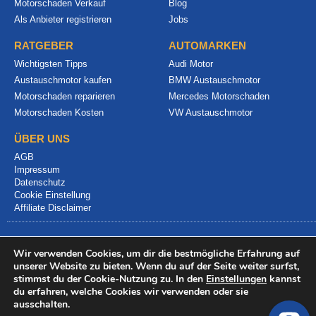
Motorschaden Verkauf
Blog
Als Anbieter registrieren
Jobs
RATGEBER
AUTOMARKEN
Wichtigsten Tipps
Audi Motor
Austauschmotor kaufen
BMW Austauschmotor
Motorschaden reparieren
Mercedes Motorschaden
Motorschaden Kosten
VW Austauschmotor
ÜBER UNS
AGB
Impressum
Datenschutz
Cookie Einstellung
Affiliate Disclaimer
Wir verwenden Cookies, um dir die bestmögliche Erfahrung auf
unserer Website zu bieten. Wenn du auf der Seite weiter surfst,
stimmst du der Cookie-Nutzung zu. In den
Einstellungen
kannst
du erfahren, welche Cookies wir verwenden oder sie
© 2024 info@motorschadenvergleich.de
ausschalten.