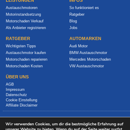
LEISTUNGEN
INFOS
Austauschmotoren
So funktioniert es
Motorinstandsetzung
Ratgeber
Motorschaden Verkauf
Blog
Als Anbieter registrieren
Jobs
RATGEBER
AUTOMARKEN
Wichtigsten Tipps
Audi Motor
Austauschmotor kaufen
BMW Austauschmotor
Motorschaden reparieren
Mercedes Motorschaden
Motorschaden Kosten
VW Austauschmotor
ÜBER UNS
AGB
Impressum
Datenschutz
Cookie Einstellung
Affiliate Disclaimer
Wir verwenden Cookies, um dir die bestmögliche Erfahrung auf
unserer Website zu bieten. Wenn du auf der Seite weiter surfst,