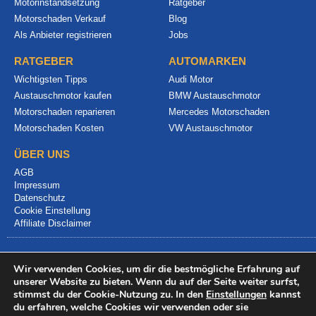
Motorinstandsetzung
Ratgeber
Motorschaden Verkauf
Blog
Als Anbieter registrieren
Jobs
RATGEBER
AUTOMARKEN
Wichtigsten Tipps
Audi Motor
Austauschmotor kaufen
BMW Austauschmotor
Motorschaden reparieren
Mercedes Motorschaden
Motorschaden Kosten
VW Austauschmotor
ÜBER UNS
AGB
Impressum
Datenschutz
Cookie Einstellung
Affiliate Disclaimer
Wir verwenden Cookies, um dir die bestmögliche Erfahrung auf
unserer Website zu bieten. Wenn du auf der Seite weiter surfst,
stimmst du der Cookie-Nutzung zu. In den
Einstellungen
kannst
du erfahren, welche Cookies wir verwenden oder sie
© 2024 info@motorschadenvergleich.de