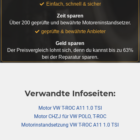
Einfach, schnell & sicher
Zeit sparen
Über 200 geprüfte und bewährte Motoreninstandsetzer.
geprüfte & bewährte Anbieter
Geld sparen
Der Preisvergleich lohnt sich, denn du kannst bis zu 63%
bei der Reparatur sparen.
Verwandte Infoseiten:
Motor VW T-ROC A11 1.0 TSI
Motor CHZJ für VW POLO, T-ROC
Motorinstandsetzung VW T-ROC A11 1.0 TSI