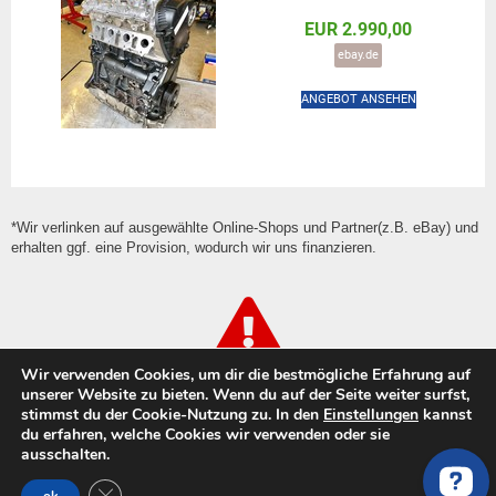
EUR 2.990,00
ebay.de
ANGEBOT ANSEHEN
*Wir verlinken auf ausgewählte Online-Shops und Partner(z.B. eBay) und
erhalten ggf. eine Provision, wodurch wir uns finanzieren.
Wir verwenden Cookies, um dir die bestmögliche Erfahrung auf
Achtung vor Betrug & Pfusch!!
unserer Website zu bieten. Wenn du auf der Seite weiter surfst,
stimmst du der Cookie-Nutzung zu. In den
Einstellungen
kannst
Vorsicht bei der Wahl der Werkstatt für die Motorschaden
du erfahren, welche Cookies wir verwenden oder sie
Reparatur. Gerade im Motoren Markt ist die Zahl
ausschalten.
unseriöser “Instandsetzer” sehr groß. Du findest auf
GDPR Cookie-Banner schließen