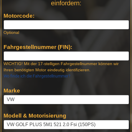
einfordern:
Neue
Produktseiten
Motorcode:
Optional
Fahrgestellnummer (FIN):
WICHTIG! Mit der 17-stelligen Fahrgestellnummer können wir
Ihren benötigten Motor eindeutig identifizieren.
Wo finde ich die Fahrgestellnummer?
Marke
Modell & Motorisierung