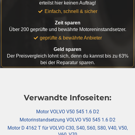
erteilst hier keinen Auftrag!
Einfach, schnell & sicher
Zeit sparen
Über 200 geprüfte und bewährte Motoreninstandsetzer.
geprüfte & bewährte Anbieter
Geld sparen
Der Preisvergleich lohnt sich, denn du kannst bis zu 63%
bei der Reparatur sparen.
Verwandte Infoseiten:
Motor VOLVO V50 545 1.6 D2
Motorinstandsetzung VOLVO V50 545 1.6 D2
Motor D 4162 T für VOLVO C30, S40, S60, S80, V40, V50,
V60, V70