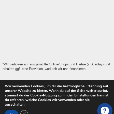
*Wir verlinken auf ausgewählte Online-Shops und Partner(z.B. eBay) und
erhalten ggf. eine Provision, wodurch wir uns finanzieren.
Wir verwenden Cookies, um dir die bestmögliche Erfahrung auf
unserer Website zu bieten. Wenn du auf der Seite weiter surfst,
stimmst du der Cookie-Nutzung zu. In den
Einstellungen
kannst
du erfahren, welche Cookies wir verwenden oder sie
Achtung vor Betrug & Pfusch!!
ausschalten.
Vorsicht bei der Wahl der Werkstatt für die Motorschaden
GDPR Cookie-Banner schließen