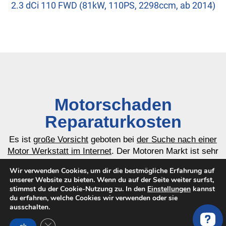
2.3 dCi 110 FWD (81kW, 110PS, 2298ccm, ab 2014)
Motorschaden
Reparaturkosten
Es ist
große Vorsicht
geboten bei
der Suche nach einer
Motor Werkstatt im Internet
. Der Motoren Markt ist sehr
Mehr erfahren…
anfällig für Betrug & Pfusch.
Wir verwenden Cookies, um dir die bestmögliche Erfahrung auf
unserer Website zu bieten. Wenn du auf der Seite weiter surfst,
stimmst du der Cookie-Nutzung zu. In den
Einstellungen
kannst
Motorschaden RENAULT MASTER
du erfahren, welche Cookies wir verwenden oder sie
ausschalten.
3 Pritsche/Fahrgestell EV HV UV
2.3 dCi 110 FWD: Angebote aus
GDPR Cookie-Banner schließen