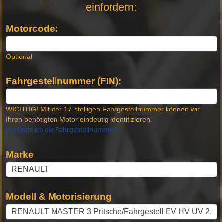
einfordern:
Neue
Produktseiten
Motorcode:
Optional
Fahrgestellnummer (FIN):
WICHTIG! Mit der 17-stelligen Fahrgestellnummer können wir
Ihren benötigten Motor eindeutig identifizieren.
Wo finde ich die Fahrgestellnummer?
Marke
Modell & Motorisierung