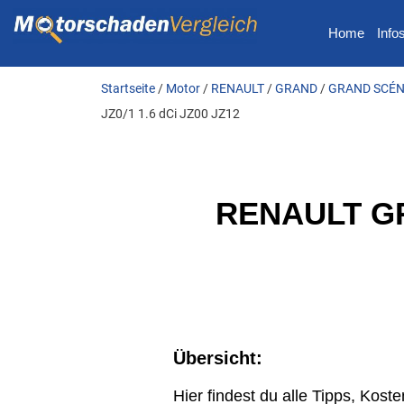
Home
Info
Startseite
/
Motor
/
RENAULT
/
GRAND
/
GRAND SCÉNIC
JZ0/1 1.6 dCi JZ00 JZ12
RENAULT GRA
Übersicht:
Hier findest du alle Tipps, Ko