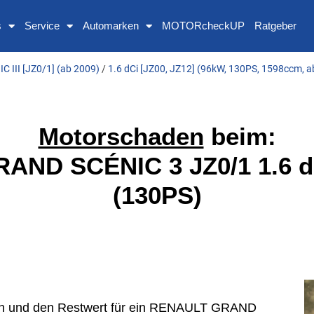
s
Service
Automarken
MOTORcheckUP
Ratgeber
 III [JZ0/1] (ab 2009)
/
1.6 dCi [JZ00, JZ12] (96kW, 130PS, 1598ccm, a
Motorschaden
beim:
ND SCÉNIC 3 JZ0/1 1.6 d
(130PS)
sten und den Restwert für ein RENAULT GRAND