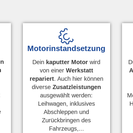
Motorinstandsetzung
en
D
Dein
kaputter Motor
wird
n
A
von einer
Werkstatt
repariert
. Auch hier können
diverse
Zusatzleistungen
t
Mo
ausgewählt werden:
H
Leihwagen, inklusives
e
Abschleppen und
Zurückbringen des
Fahrzeugs,...