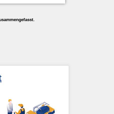
 zusammengefasst.
t