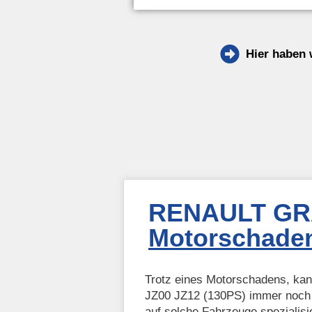
Hier haben 
RENAULT GRA
Motorschaden
Trotz eines Motorschadens, k
JZ00 JZ12 (130PS) immer noch z
auf solche Fahrzeuge spezialisi