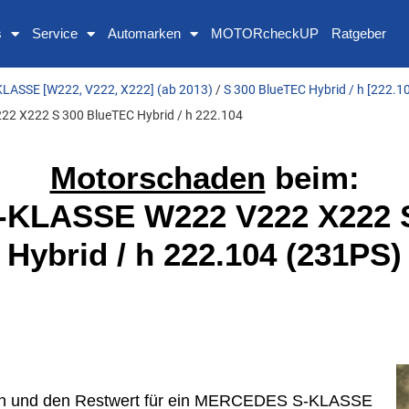
s
Service
Automarken
MOTORcheckUP
Ratgeber
KLASSE [W222, V222, X222] (ab 2013)
/
S 300 BlueTEC Hybrid / h [222.
 X222 S 300 BlueTEC Hybrid / h 222.104
Motorschaden
beim:
KLASSE W222 V222 X222 S
Hybrid / h 222.104 (231PS)
osten und den Restwert für ein MERCEDES S-KLASSE