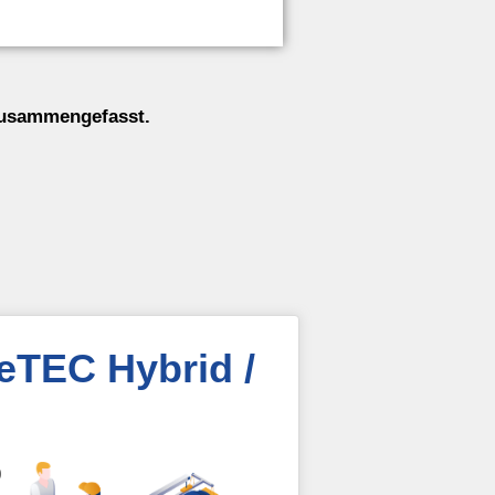
 zusammengefasst.
TEC Hybrid /
0