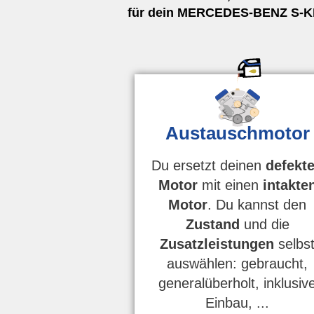
für dein MERCEDES-BENZ S-KLA
Austauschmotor
Du ersetzt deinen
defekt
Motor
mit einen
intakte
Motor
. Du kannst den
Zustand
und die
Zusatzleistungen
selbs
auswählen: gebraucht,
generalüberholt, inklusiv
Einbau, ...