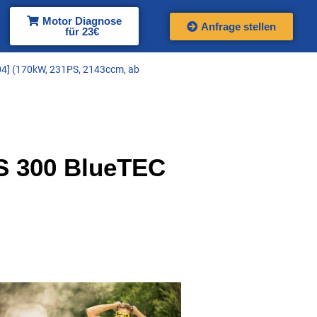
Motor Diagnose
Anfrage stellen
für 23€
104] (170kW, 231PS, 2143ccm, ab
 300 BlueTEC