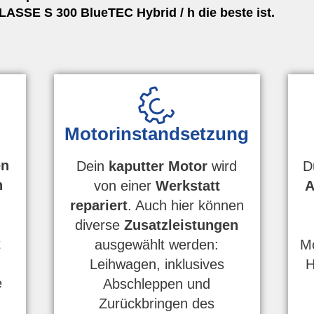
SSE S 300 BlueTEC Hybrid / h die beste ist.
Motorinstandsetzung
en
D
Dein
kaputter Motor
wird
n
A
von einer
Werkstatt
repariert
. Auch hier können
diverse
Zusatzleistungen
t
Mo
ausgewählt werden:
H
Leihwagen, inklusives
e
Abschleppen und
Zurückbringen des