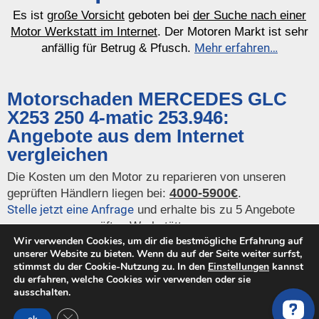
Es ist
große Vorsicht
geboten bei
der Suche nach einer
Motor Werkstatt im Internet
. Der Motoren Markt ist sehr
Mehr erfahren…
anfällig für Betrug & Pfusch.
Motorschaden MERCEDES GLC
X253 250 4-matic 253.946:
Angebote aus dem Internet
vergleichen
Die Kosten um den Motor zu reparieren von unseren
4000-5900€
geprüften Händlern liegen bei:
.
Stelle jetzt eine Anfrage
und erhalte bis zu 5 Angebote
von unseren geprüften Werkstätten.
Wir verwenden Cookies, um dir die bestmögliche Erfahrung auf
unserer Website zu bieten. Wenn du auf der Seite weiter surfst,
Es wurden keine Artikel für diesen Motortyp gefunden.
stimmst du der Cookie-Nutzung zu. In den
Einstellungen
kannst
du erfahren, welche Cookies wir verwenden oder sie
ausschalten.
GDPR Cookie-Banner schließen