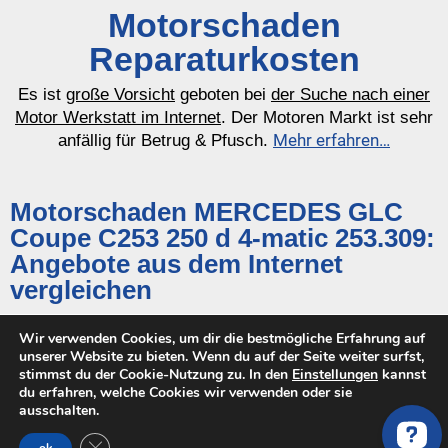
Motorschaden
Reparaturkosten
Es ist
große Vorsicht
geboten bei
der Suche nach einer
Motor Werkstatt im Internet
. Der Motoren Markt ist sehr
Mehr erfahren…
anfällig für Betrug & Pfusch.
Motorschaden MERCEDES GLC
Coupe C253 250 d 4-matic 253.309:
Angebote aus dem Internet
vergleichen
Die Kosten um den Motor zu reparieren von unseren
Wir verwenden Cookies, um dir die bestmögliche Erfahrung auf
3800-5800€
geprüften Händlern liegen bei:
.
unserer Website zu bieten. Wenn du auf der Seite weiter surfst,
Stelle jetzt eine Anfrage
und erhalte bis zu 5 Angebote
stimmst du der Cookie-Nutzung zu. In den
Einstellungen
kannst
von unseren geprüften Werkstätten.
du erfahren, welche Cookies wir verwenden oder sie
ausschalten.
Es wurden keine Artikel für diesen Motortyp gefunden.
GDPR Cookie-Banner schließen