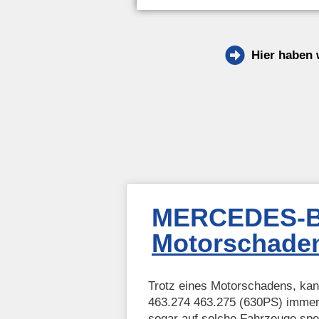
Hier haben 
MERCEDES-B
Motorschaden
Trotz eines Motorschadens, 
463.274 463.275 (630PS) immer 
sogar auf solche Fahrzeuge spez