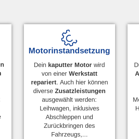
Motorinstandsetzung
en
D
Dein
kaputter Motor
wird
n
A
von einer
Werkstatt
repariert
. Auch hier können
diverse
Zusatzleistungen
t
Mo
ausgewählt werden:
H
Leihwagen, inklusives
e
Abschleppen und
Zurückbringen des
Fahrzeugs,...