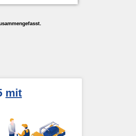
 zusammengefasst.
5
mit