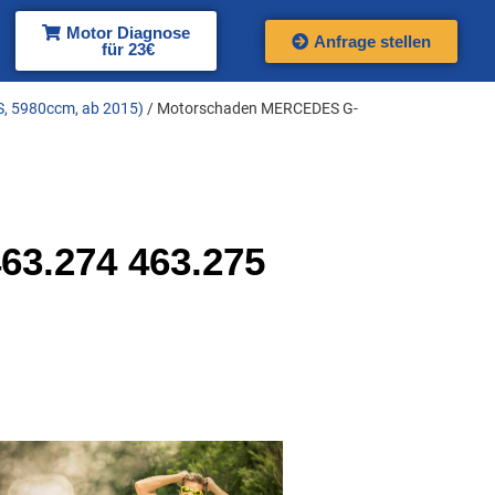
Motor Diagnose
Anfrage stellen
für 23€
S, 5980ccm, ab 2015)
/ Motorschaden MERCEDES G-
3.274 463.275