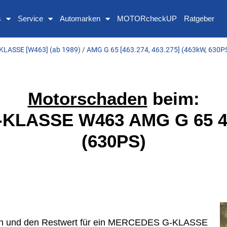
s
Service
Automarken
MOTORcheckUP
Ratgeber
KLASSE [W463] (ab 1989)
/
AMG G 65 [463.274, 463.275] (463kW, 630P
Motorschaden
beim:
LASSE W463 AMG G 65 46
(630PS)
osten und den Restwert für ein MERCEDES G-KLASSE