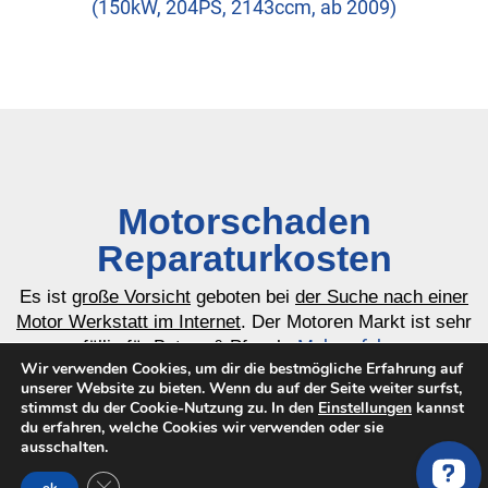
(150kW, 204PS, 2143ccm, ab 2009)
Motorschaden
Reparaturkosten
Es ist
große Vorsicht
geboten bei
der Suche nach einer
Motor Werkstatt im Internet
. Der Motoren Markt ist sehr
Mehr erfahren…
anfällig für Betrug & Pfusch.
Wir verwenden Cookies, um dir die bestmögliche Erfahrung auf
unserer Website zu bieten. Wenn du auf der Seite weiter surfst,
stimmst du der Cookie-Nutzung zu. In den
Einstellungen
kannst
Motorschaden MERCEDES E-
du erfahren, welche Cookies wir verwenden oder sie
ausschalten.
KLASSE W212 E 250 CDI /
BlueTEC 4-matic 212.082 212.097:
GDPR Cookie-Banner schließen