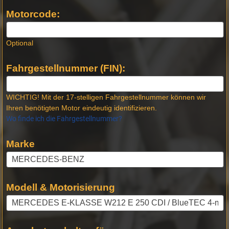
Produktseiten
Motorcode:
Optional
Fahrgestellnummer (FIN):
WICHTIG! Mit der 17-stelligen Fahrgestellnummer können wir
Ihren benötigten Motor eindeutig identifizieren.
Wo finde ich die Fahrgestellnummer?
Marke
Modell & Motorisierung