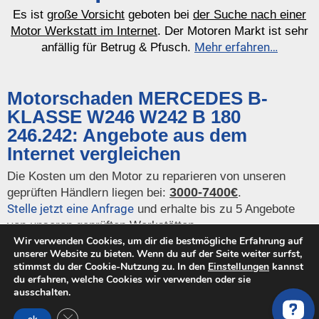
Es ist
große Vorsicht
geboten bei
der Suche nach einer
Motor Werkstatt im Internet
. Der Motoren Markt ist sehr
Mehr erfahren…
anfällig für Betrug & Pfusch.
Motorschaden MERCEDES B-
KLASSE W246 W242 B 180
246.242: Angebote aus dem
Internet vergleichen
Die Kosten um den Motor zu reparieren von unseren
3000-7400€
geprüften Händlern liegen bei:
.
Stelle jetzt eine Anfrage
und erhalte bis zu 5 Angebote
von unseren geprüften Werkstätten.
Wir verwenden Cookies, um dir die bestmögliche Erfahrung auf
unserer Website zu bieten. Wenn du auf der Seite weiter surfst,
Es wurden keine Artikel für diesen Motortyp gefunden.
stimmst du der Cookie-Nutzung zu. In den
Einstellungen
kannst
du erfahren, welche Cookies wir verwenden oder sie
ausschalten.
GDPR Cookie-Banner schließen