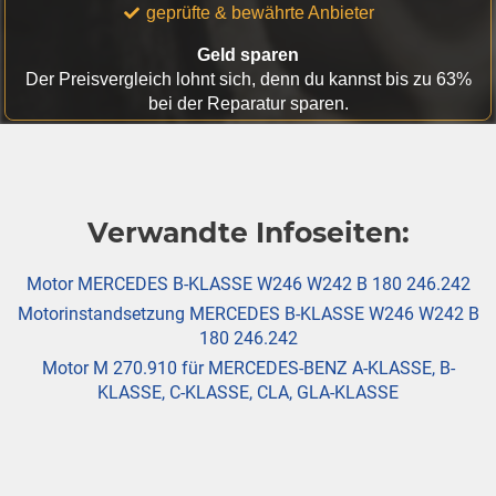
geprüfte & bewährte Anbieter
Geld sparen
Der Preisvergleich lohnt sich, denn du kannst bis zu 63%
bei der Reparatur sparen.
Verwandte Infoseiten:
Motor MERCEDES B-KLASSE W246 W242 B 180 246.242
Motorinstandsetzung MERCEDES B-KLASSE W246 W242 B
180 246.242
Motor M 270.910 für MERCEDES-BENZ A-KLASSE, B-
KLASSE, C-KLASSE, CLA, GLA-KLASSE