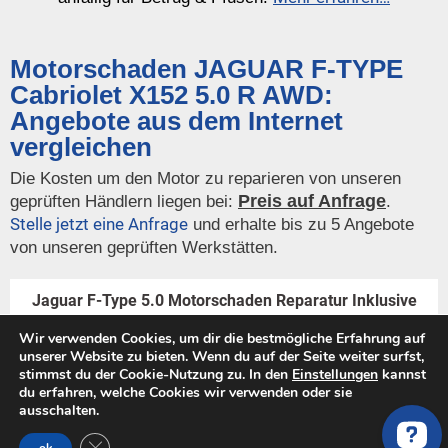
Motorschaden JAGUAR F-TYPE
Cabriolet X152 5.0 R AWD:
Angebote aus dem Internet
vergleichen
Die Kosten um den Motor zu reparieren von unseren
Preis auf Anfrage
geprüften Händlern liegen bei:
.
Stelle jetzt eine Anfrage
und erhalte bis zu 5 Angebote
von unseren geprüften Werkstätten.
Jaguar F-Type 5.0 Motorschaden Reparatur Inklusive
Transport Und Garantie
Wir verwenden Cookies, um dir die bestmögliche Erfahrung auf
unserer Website zu bieten. Wenn du auf der Seite weiter surfst,
stimmst du der Cookie-Nutzung zu. In den
Einstellungen
kannst
EUR 13.999,00
du erfahren, welche Cookies wir verwenden oder sie
ebay.de
ausschalten.
ANGEBOT ANSEHEN
GDPR Cookie-Banner schließen