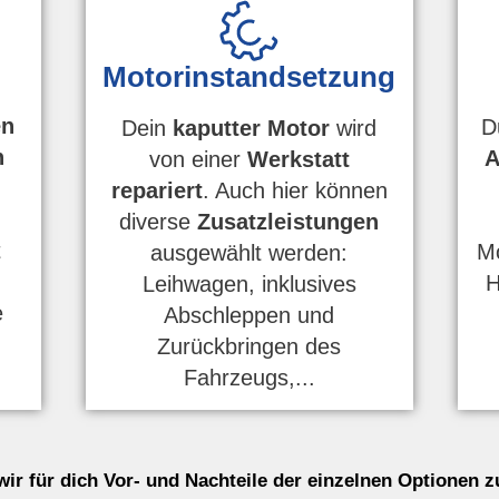
Motorinstandsetzung
en
D
Dein
kaputter Motor
wird
n
A
von einer
Werkstatt
repariert
. Auch hier können
diverse
Zusatzleistungen
t
Mo
ausgewählt werden:
H
Leihwagen, inklusives
e
Abschleppen und
Zurückbringen des
Fahrzeugs,...
wir für dich Vor- und Nachteile der einzelnen Optionen