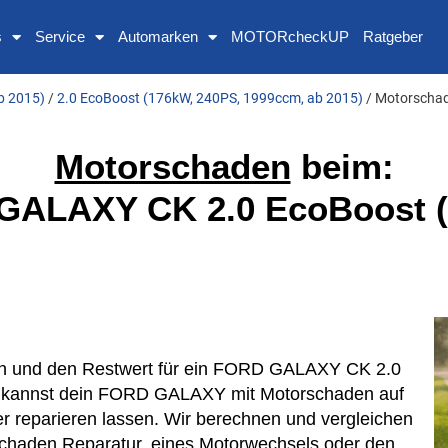
s
Service
Automarken
MOTORcheckUP
Ratgeber
b 2015)
/
2.0 EcoBoost (176kW, 240PS, 1999ccm, ab 2015)
/ Motorscha
Motorschaden
beim:
GALAXY CK 2.0 EcoBoost (
sten und den Restwert für ein FORD GALAXY CK 2.0
 kannst dein FORD GALAXY mit Motorschaden auf
r reparieren lassen. Wir berechnen und vergleichen
rschaden Reparatur, eines Motorwechsels oder den