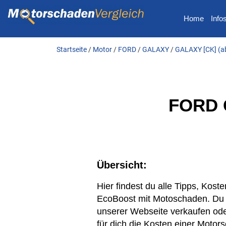
Home
Info
Startseite
/
Motor
/
FORD
/
GALAXY
/
GALAXY [CK] (a
FORD 
Übersicht:
Hier findest du alle Tipps, Ko
EcoBoost mit Motoschaden. Du
unserer Webseite verkaufen ode
für dich die Kosten einer Moto