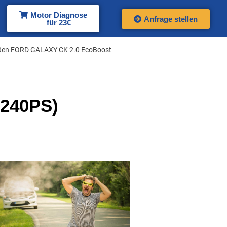
Motor Diagnose
Anfrage stellen
für 23€
den FORD GALAXY CK 2.0 EcoBoost
240PS)