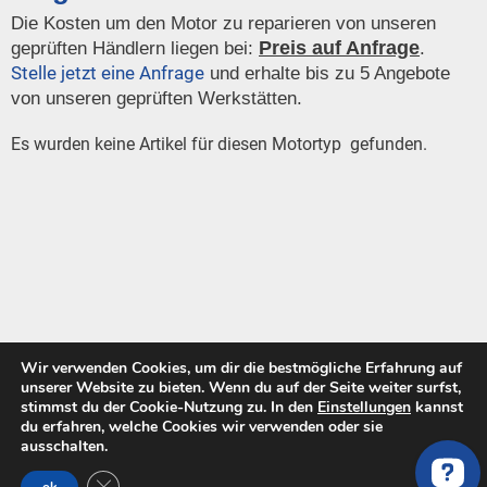
Die Kosten um den Motor zu reparieren von unseren
Preis auf Anfrage
geprüften Händlern liegen bei:
.
Stelle jetzt eine Anfrage
und erhalte bis zu 5 Angebote
von unseren geprüften Werkstätten.
Es wurden keine Artikel für diesen Motortyp gefunden.
Wir verwenden Cookies, um dir die bestmögliche Erfahrung auf
unserer Website zu bieten. Wenn du auf der Seite weiter surfst,
stimmst du der Cookie-Nutzung zu. In den
Einstellungen
kannst
du erfahren, welche Cookies wir verwenden oder sie
*Wir verlinken auf ausgewählte Online-Shops und Partner(z.B. eBay) und
ausschalten.
erhalten ggf. eine Provision, wodurch wir uns finanzieren.
GDPR Cookie-Banner schließen