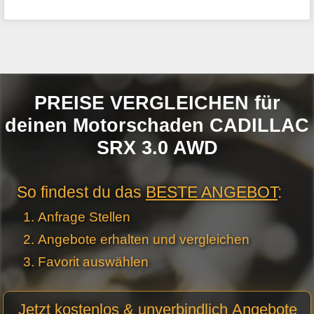
PREISE VERGLEICHEN für
deinen Motorschaden CADILLAC
SRX 3.0 AWD
So findest du das
BESTE ANGEBOT
:
Anfrage Stellen
Angebote erhalten und vergleichen
Favorit auswählen
Motor
Jetzt kostenlos & unverbindlich Angebote