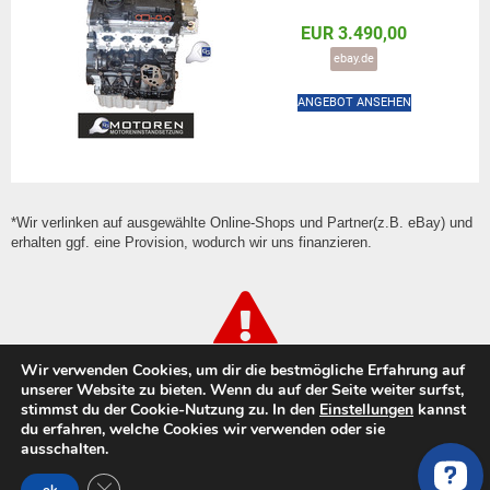
EUR 3.490,00
ebay.de
ANGEBOT ANSEHEN
*Wir verlinken auf ausgewählte Online-Shops und Partner(z.B. eBay) und
erhalten ggf. eine Provision, wodurch wir uns finanzieren.
Wir verwenden Cookies, um dir die bestmögliche Erfahrung auf
Achtung vor Betrug & Pfusch!!
unserer Website zu bieten. Wenn du auf der Seite weiter surfst,
stimmst du der Cookie-Nutzung zu. In den
Einstellungen
kannst
Vorsicht bei der Wahl der Werkstatt für die Motorschaden
du erfahren, welche Cookies wir verwenden oder sie
Reparatur. Gerade im Motoren Markt ist die Zahl
ausschalten.
unseriöser “Instandsetzer” sehr groß. Du findest auf
GDPR Cookie-Banner schließen