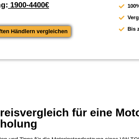
ng:
1900-4400€
100%
Verg
Bis 
ften Händlern vergleichen
eisvergleich für eine Mot
rholung