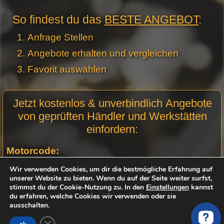
So findest du das
BESTE ANGEBOT
:
Anfrage Stellen
Angebote erhalten und vergleichen
Favorit auswählen
Motor
Jetzt kostenlos & unverbindlich Angebote
Anfrage
von geprüften Händler und Werkstätten
Stellen -
einfordern:
Neue
Produktseiten
Motorcode:
Wir verwenden Cookies, um dir die bestmögliche Erfahrung auf
unserer Website zu bieten. Wenn du auf der Seite weiter surfst,
Optional
stimmst du der Cookie-Nutzung zu. In den
Einstellungen
kannst
du erfahren, welche Cookies wir verwenden oder sie
Fahrgestellnummer (FIN):
ausschalten.
GDPR Cookie-Banner schließen